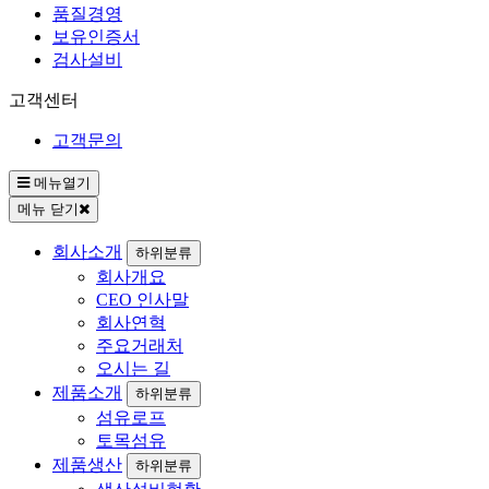
품질경영
보유인증서
검사설비
고객센터
고객문의
메뉴열기
메뉴 닫기
회사소개
하위분류
회사개요
CEO 인사말
회사연혁
주요거래처
오시는 길
제품소개
하위분류
섬유로프
토목섬유
제품생산
하위분류